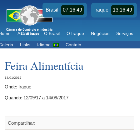
07:16:49
13:16:49
Brasil
Iraque
Home
A Câmara
O Brasil
O Iraque
Negócios
Serviços
Galeria
Links
Idioma:
Contato
Feira Alimentícia
13/01/2017
Onde: Iraque
Quando: 12/09/17 a 14/09/2017
Compartilhar: