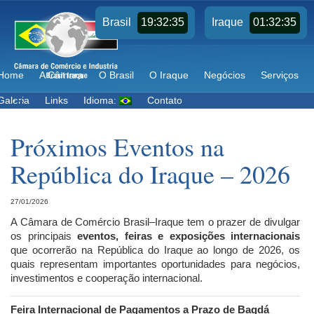
19:32:35
01:32:35
Brasil
Iraque
Home
A Câmara
O Brasil
O Iraque
Negócios
Serviços
Galeria
Links
Idioma:
Contato
Próximos Eventos na
República do Iraque – 2026
27/01/2026
A Câmara de Comércio Brasil–Iraque tem o prazer de divulgar
os principais
eventos, feiras e exposições internacionais
que ocorrerão na República do Iraque ao longo de 2026, os
quais representam importantes oportunidades para negócios,
investimentos e cooperação internacional.
Feira Internacional de Pagamentos a Prazo de Bagdá