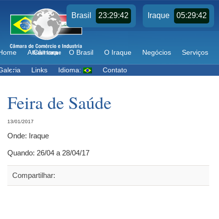
23:29:43
05:29:43
Brasil
Iraque
Home
A Câmara
O Brasil
O Iraque
Negócios
Serviços
Galeria
Links
Idioma:
Contato
Feira de Saúde
13/01/2017
Onde: Iraque
Quando: 26/04 a 28/04/17
Compartilhar: