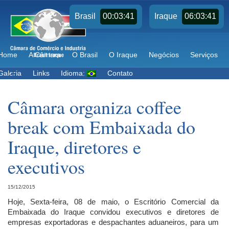
00:03:41
06:03:41
Brasil
Iraque
Home
A Câmara
O Brasil
O Iraque
Negócios
Serviços
Galeria
Links
Idioma:
Contato
Câmara organiza coffee
break com Embaixada do
Iraque, diretores e
executivos
15/12/2015
Hoje, Sexta-feira, 08 de maio, o Escritório Comercial da
Embaixada do Iraque convidou executivos e diretores de
empresas exportadoras e despachantes aduaneiros, para um